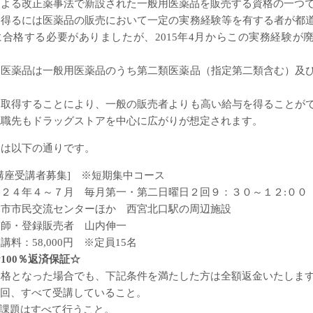
による改正薬事法で新設された一般用医薬品を販売する資格の一つ
を得るには医薬品の販売において一定の実務経験等を有する者が都
合格する必要がありましたが、2015年4月からこの実務経験が
る医薬品は一般用医薬品のうち第二類医薬品（指定第二類含む）及
を取得することにより、一般の販売者よりも高い給与を得ることが
就職先もドラッグストアを中心に広がりが想定されます。
細は以下の通りです。
講座受講者募集] ※短期集中コース
２４年４～７月 毎月第一・第二日曜日２回９：３０～１２:００
宮市市民交流センターほか 西宮北口駅の周辺施設
剤師・登録販売者 山内伸一
料：58,000円 ※定員15名
0％返済保証☆
合格となった場合でも、下記条件を満たした方は全額返金いたしま
0回、すべて受講していること。
の課題はすべて行うこと。