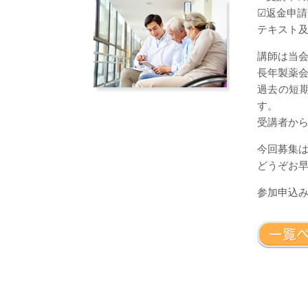
☑返金申請
テキスト及
講師は当
長年製薬
過去の短
す。
受講者か
今回募集
どうぞお
参加申込