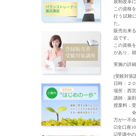
規制改革
この資格
行う試験に
た。
販売出来
品です。
この資格
があり、
実施の詳
[受験対策
日時：２０
場所：西
講師：薬
授業料：受講
☆10
万が一不
☑全口座1
☑受講中