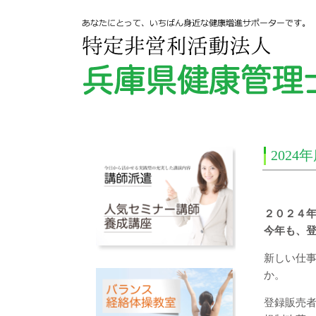
202
２０２４
今年も、
新しい仕
か。
登録販売