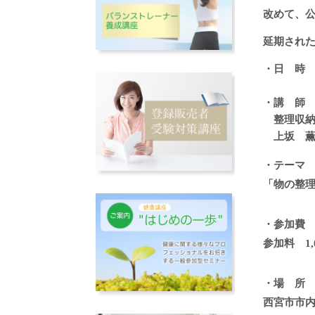
改めて、
延期され
・日 時
・講 師
整理収納
上坂 薫
・テーマ
「物の整理
・参加費
参加料 1,
・場 所
西宮市市