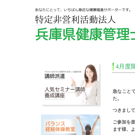
4月度
急なこと
た。
つきまし
ご参加を
ます様、