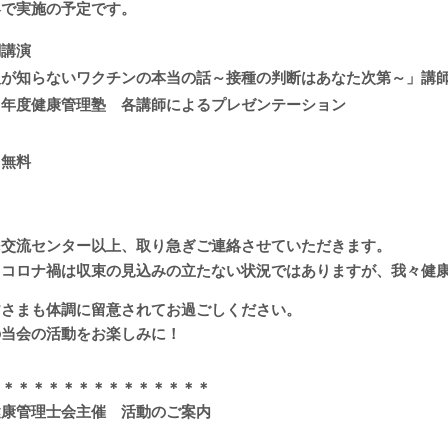
容で実施の予定です。
調講演
人が知らないワクチンの本当の話～接種の判断はあなた次第～」講
１年度健康管理塾 各講師によるプレゼンテーション
 無料
交流センター
以上、取り急ぎご連絡させていただきます。
、コロナ禍は収束の見込みの立たない状況ではありますが、我々健
皆さまも体調に留意されてお過ごしください。
の当会の活動をお楽しみに！
＊＊＊＊＊＊＊＊＊＊＊＊＊＊＊
健康管理士会主催 活動のご案内