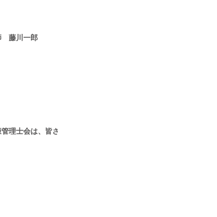
師 藤川一郎
康管理士会は、皆さまにお役に立てる情報提供に努めてまいります