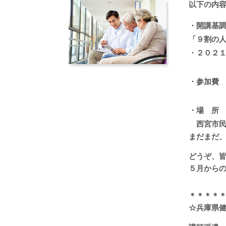
以下の内
・
開講
基
「９割の
・２０２
・参加費
・場 所
西宮市民
まだまだ
どうぞ、
５月から
＊＊＊＊
☆兵庫県