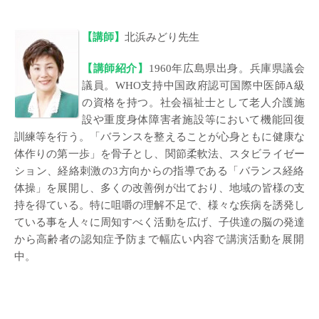
【講師】
北浜みどり先生
【講師紹介】
1960年広島県出身。兵庫県議会
議員。WHO支持中国政府認可国際中医師A級
の資格を持つ。社会福祉士として老人介護施
設や重度身体障害者施設等において機能回復
訓練等を行う。「バランスを整えることが心身ともに健康な
体作りの第一歩」を骨子とし、関節柔軟法、スタビライゼー
ション、経絡刺激の3方向からの指導である「バランス経絡
体操」を展開し、
多くの改善例が出ており、地域の皆様の支
持を得ている。特に咀嚼の理解不足で、様々な疾病を誘発し
ている事を人々に周知すべく活動を広げ、子供達の脳の発達
から高齢者の認知症予防まで幅広い内容で講演活動を展開
中。