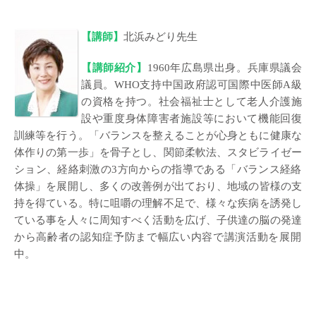
【講師】
北浜みどり先生
【講師紹介】
1960年広島県出身。兵庫県議会
議員。WHO支持中国政府認可国際中医師A級
の資格を持つ。社会福祉士として老人介護施
設や重度身体障害者施設等において機能回復
訓練等を行う。「バランスを整えることが心身ともに健康な
体作りの第一歩」を骨子とし、関節柔軟法、スタビライゼー
ション、経絡刺激の3方向からの指導である「バランス経絡
体操」を展開し、
多くの改善例が出ており、地域の皆様の支
持を得ている。特に咀嚼の理解不足で、様々な疾病を誘発し
ている事を人々に周知すべく活動を広げ、子供達の脳の発達
から高齢者の認知症予防まで幅広い内容で講演活動を展開
中。