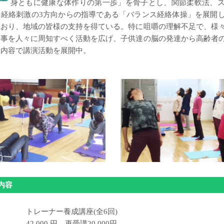
身ともに健康な体作りの第一歩」を骨子とし、関節柔軟法、スタ
経絡刺激の3方向からの指導である「バランス経絡体操」を展開
ており、地域の皆様の支持を得ている。特に咀嚼の理解不足で、様
事を人々に周知すべく活動を広げ、子供達の脳の発達から高齢者
い内容で講演活動を展開中。
内容
トレーナー養成講座(全6回)
42,000 円 再受講20,000円