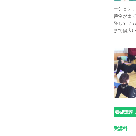
ーション、
善例が出
発している
まで幅広
養成講座 
受講料