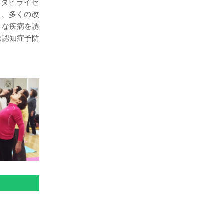
ビライゼ
し、
多くの改
々な疾病を誘
の認知症予防