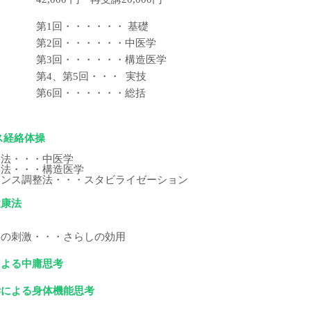
第1回・・・・・・ 基礎
第2回・・・・・・中医学
第3回・・・・・・構造医学
第4、第5回・・・ 実技
第6回・・・・・・総括
ス経絡体操
擦法・・・中医学
軟法・・・構造医学
ランス調整法・・・スタビライゼーション
健康法
絡の刺激・・・さらしの効用
による中庸思考
学による身体機能思考