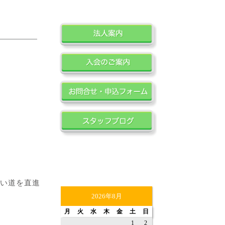
い道を直進
2026年8月
月
火
水
木
金
土
日
1
2