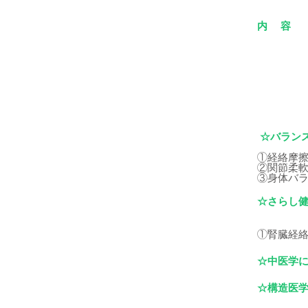
内 容
☆バラン
①経絡摩
②関節柔
③身体バ
☆さらし
①腎臓経
☆中医学
☆構造医