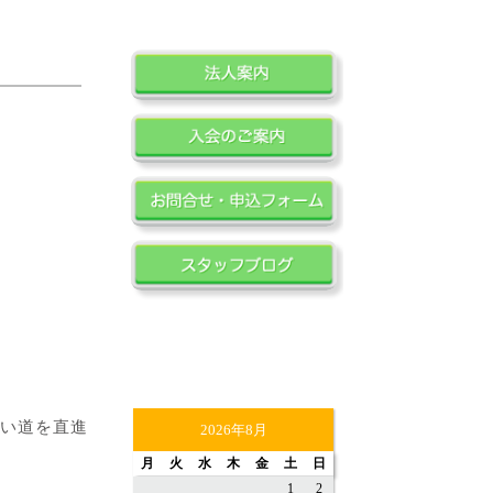
い道を直進
2026年8月
月
火
水
木
金
土
日
1
2