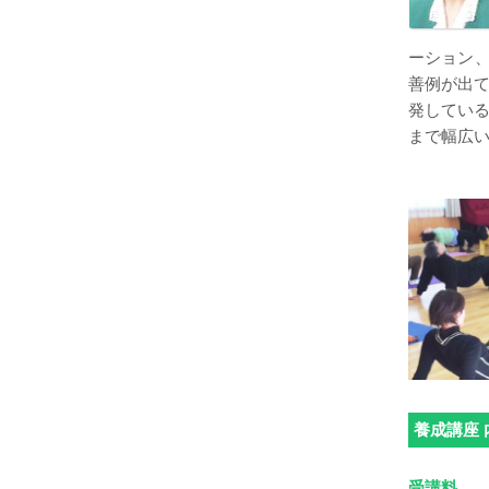
ーション、
善例が出
発している
まで幅広
養成講座 
受講料