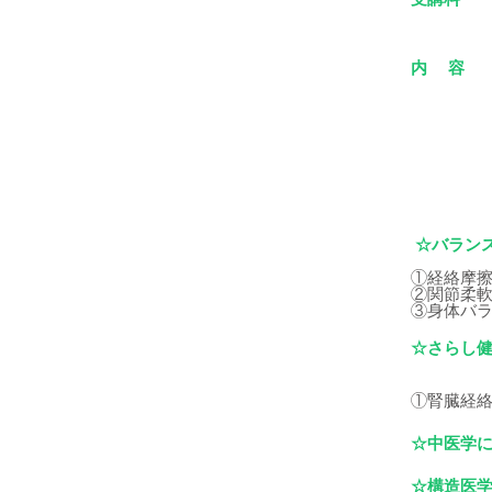
内 容
☆バラン
①経絡摩
②関節柔
③身体バ
☆さらし
①腎臓経
☆中医学
☆構造医