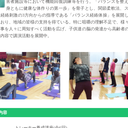
害者施設等において機能回復訓練等を行う。「バランスを整え
身ともに健康な体作りの第一歩」を骨子とし、関節柔軟法、スタ
経絡刺激の3方向からの指導である「バランス経絡体操」を展開
ており、地域の皆様の支持を得ている。特に咀嚼の理解不足で、様
事を人々に周知すべく活動を広げ、子供達の脳の発達から高齢者
い内容で講演活動を展開中。
内容
トレーナー養成講座(全6回)