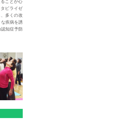
ることが心
ビライゼ
し、
多くの改
々な疾病を誘
の認知症予防