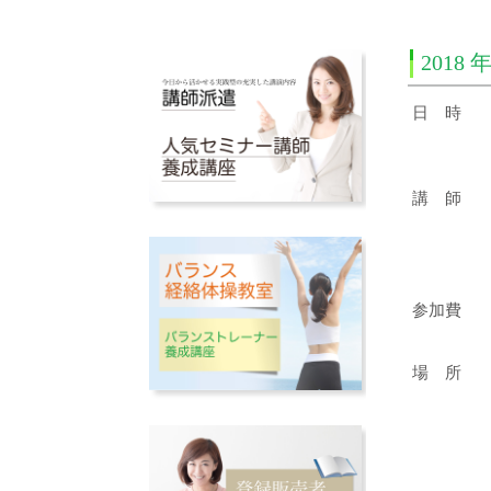
2018
日 時
講 師
参加費
場 所